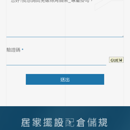
驗證碼
*
送出
居家擺設，倉儲規