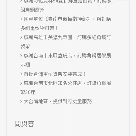
感謝彰化員林94愛新鮮直播拍賣，訂購多
組角鋼層架
國軍單位《臺南市後備指揮部》，與訂購
多組重型物料架！
感謝高雄市美濃九華園，訂購多組角鋼訂
製架
感謝台南市東區盒玩店，訂購角鋼層架展
示櫃
首批倉儲重型貨架安裝完成！
感謝台南市北區知名公仔店，訂購角鋼層
架30座
大台南地區，提供到府丈量服務
問與答