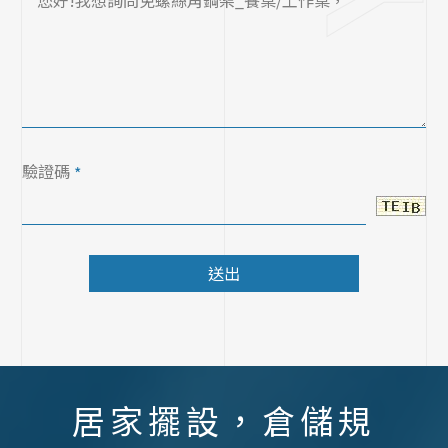
驗證碼
*
送出
居家擺設，倉儲規