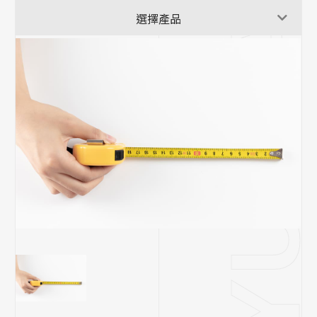
消光黑|免螺絲角鋼架
選擇產品
三層架
雪皓白|免螺絲角鋼架
四層架
鍍鋅銀|免螺絲角鋼架
工作桌系列|免螺絲角鋼
重型貨架
櫥櫃客製專區
角鋼特殊訂製
攤車設計|免螺絲角鋼
各式板材