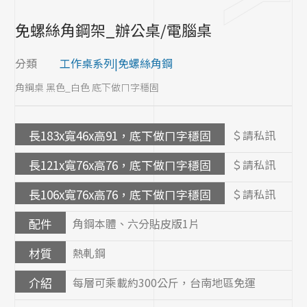
角鋼配件
免螺絲角鋼架_辦公桌/電腦桌
分類
工作桌系列|免螺絲角鋼
角鋼桌 黑色_白色 底下做ㄇ字穩固
長183x寬46x高91，底下做ㄇ字穩固
＄請私訊
長121x寬76x高76，底下做ㄇ字穩固
＄請私訊
長106x寬76x高76，底下做ㄇ字穩固
＄請私訊
配件
角鋼本體、六分貼皮版1片
材質
熱軋鋼
介紹
每層可乘載約300公斤，台南地區免運