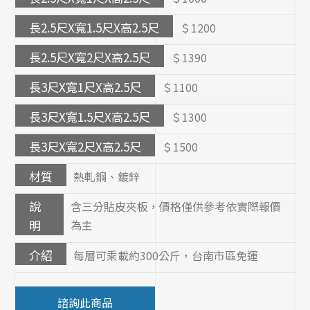
長2.5尺X寬1.5尺X高2.5尺
＄1200
長2.5尺X寬2尺X高2.5尺
＄1390
長3尺X寬1尺X高2.5尺
＄1100
長3尺X寬1.5尺X高2.5尺
＄1300
長3尺X寬2尺X高2.5尺
＄1500
材質
熱軋鋼、鍍鋅
說
含三分貼皮夾板，價格僅供參考依實際報價
明
為主
介紹
每層可乘載約300公斤，台南市區免運
諮詢此商品