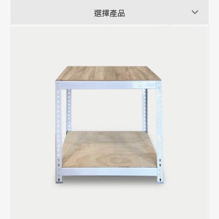
消光黑|免螺絲角鋼架
選擇產品
三層架
雪皓白|免螺絲角鋼架
四層架
鍍鋅銀|免螺絲角鋼架
工作桌系列|免螺絲角鋼
重型貨架
櫥櫃客製專區
角鋼特殊訂製
攤車設計|免螺絲角鋼
各式板材